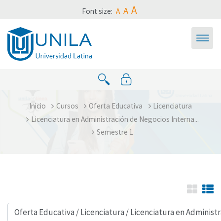
Saltar al contenido principal
A
A
Font size:
A
Inicio
Cursos
Oferta Educativa
Licenciatura
Licenciatura en Administración de Negocios Interna...
Semestre 1
Categorías