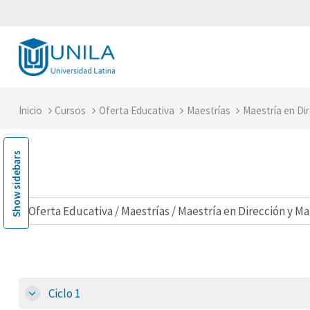
Saltar al contenido principal
Inicio
Cursos
Oferta Educativa
Maestrías
Maestría en Dir
Show sidebars
ategorías
Ciclo 1