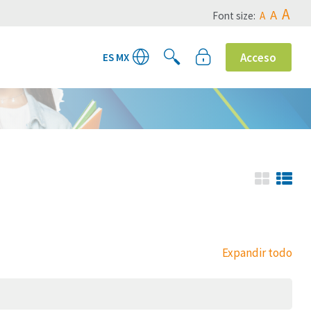
A
A
Font size:
A
Acceso
ES MX
Expandir todo