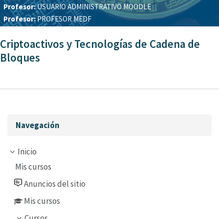
Profesor:
USUARIO ADMINISTRATIVO MOODLE
Profesor:
PROFESOR MEDF
Criptoactivos y Tecnologías de Cadena de
Bloques
Omitir Navegación
Navegación
Inicio
Mis cursos
Anuncios del sitio
Mis cursos
Cursos