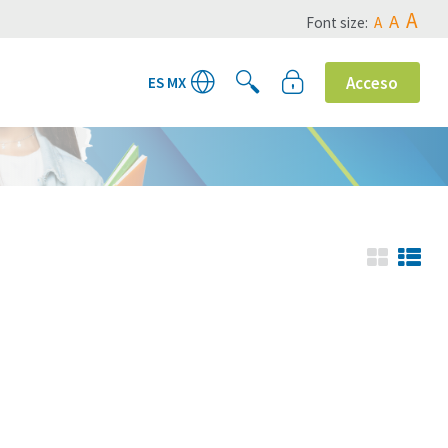
A
A
Font size:
A
Acceso
ES MX