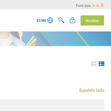
A
A
Font size:
A
Acceso
ES MX
Expandir todo