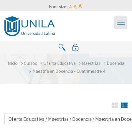
Saltar al contenido principal
A
A
Font size:
A
Inicio
Cursos
Oferta Educativa
Maestrías
Docencia
Maestría en Docencia - Cuatrimestre 4
Categorías